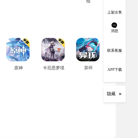
组
上架出售
消息
联系客服
原神
卡厄思梦境
异环
APP下载
隐藏