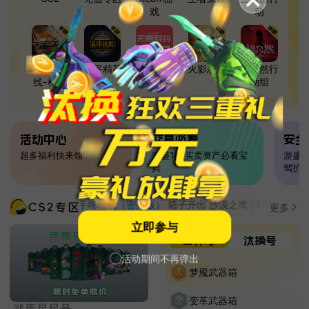
戏
动
穿越火
和平精英
无畏契约
火影忍者
超自然行
线-枪战
动组
王者
活动中心
交易必看
安全
超多福利快来领
游盛186买卖资产必看宝
游盛1
典
驾护
*喽购买了
毁灭之手终端机（密封版）
箱子开出 沙漠之鹰 | Firebreathin
更多
立即参与
自开号
汰换号
活动期间不再弹出
梦魇武器箱
变革武器箱
武库星星号