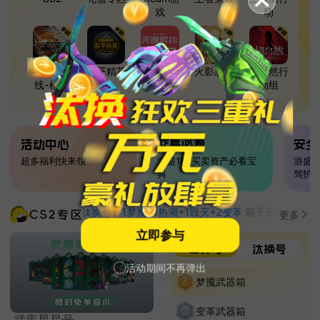
戏
动
穿越火
和平精英
无畏契约
火影忍者
超自然行
线-枪战
动组
王者
活动中心
交易必看
安全
超多福利快来领
游盛186买卖资产必看宝
游盛1
典
驾护
****6购买了
【汰换号】1梦魇+1热潮+1毁灭+2变革
箱子开出 运动手套（★
更多
立即参与
自开号
汰换号
活动期间不再弹出
梦魇武器箱
变革武器箱
武库星星号