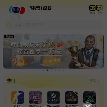
游盛186
签到
消息
请输入搜索内容
热门
更多
CS2
充值专区
Steam游
王者荣耀
三角洲行